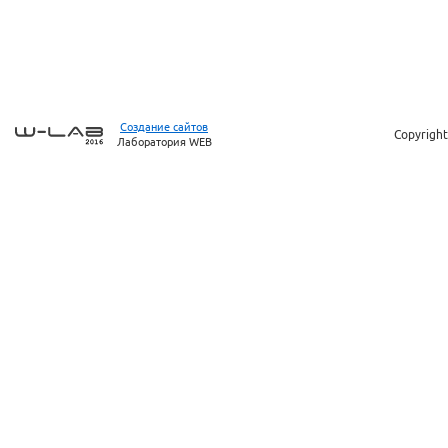
Создание сайтов
Copyright
Лаборатория WEB